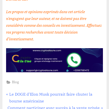
Les propos et opinions exprimés dans cet article
n’engagent que leur auteur, et ne doivent pas être
considérés comme des conseils en investissement. Effectuez
vos propres recherches avant toute décision
d’investissement
.
Blog
Navigation
P
Le DOGE d’Elon Musk pourrait faire chuter la
r
bourse américaine
de
N
e
Comment participer avec succès à la vente privée