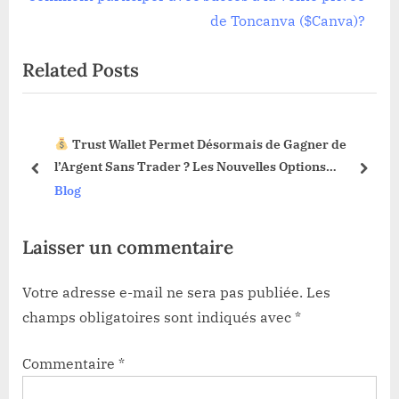
l’article
e
v
de Toncanva ($Canva)?
x
i
Related Posts
t
o
P
u
o
s
Trust Wallet Permet Désormais de Gagner de
s
P
3 !
l’Argent Sans Trader ? Les Nouvelles Options
t
o
prev
next
Dévoilées !
Blog
:
s
t
Laisser un commentaire
:
Votre adresse e-mail ne sera pas publiée.
Les
champs obligatoires sont indiqués avec
*
Commentaire
*