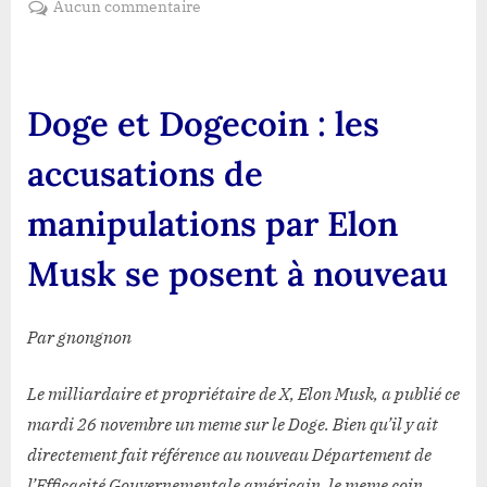
sur
Aucun commentaire
Doge
et
Dogecoin
:
Doge et Dogecoin : les
les
accusations
accusations de
de
manipulations
manipulations par Elon
par
Elon
Musk se posent à nouveau
Musk
se
posent
Par gnongnon
à
nouveau
Le milliardaire et propriétaire de X, Elon Musk, a publié ce
mardi 26 novembre un meme sur le Doge. Bien qu’il y ait
directement fait référence au nouveau Département de
l’Efficacité Gouvernementale américain, le meme coin