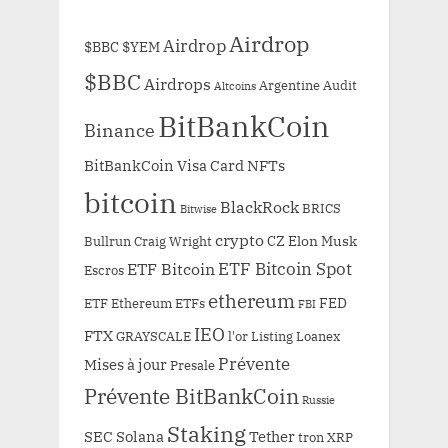
Airdrop
Airdrop
$BBC
$YEM
$BBC
Airdrops
Argentine
Audit
Altcoins
BitBankCoin
Binance
BitBankCoin Visa Card NFTs
bitcoin
BlackRock
BRICS
Bitwise
crypto
CZ
Elon Musk
Bullrun
Craig Wright
ETF Bitcoin Spot
ETF Bitcoin
Escros
ethereum
FED
ETF Ethereum
ETFs
FBI
IEO
FTX
GRAYSCALE
l'or
Listing
Loanex
Prévente
Mises à jour
Presale
Prévente BitBankCoin
Russie
Staking
SEC
Solana
Tether
tron
XRP