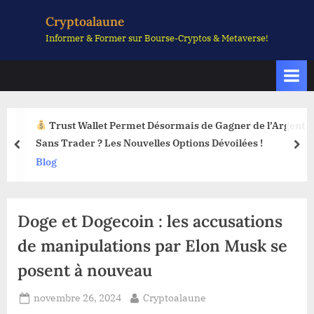
Skip
Cryptoalaune
to
Informer & Former sur Bourse-Cryptos & Metaverse!
content
Trust Wallet Permet Désormais de Gagner de l’Argent
Sans Trader ? Les Nouvelles Options Dévoilées !
prev
nex
Blog
Doge et Dogecoin : les accusations
de manipulations par Elon Musk se
posent à nouveau
Posted
By
novembre 26, 2024
Cryptoalaune
on