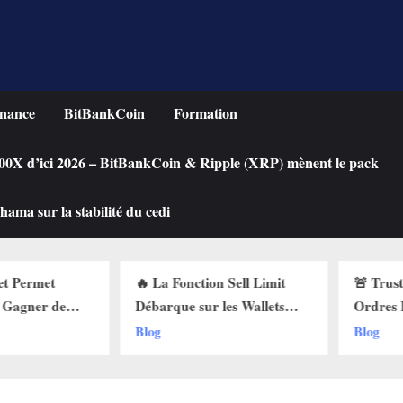
nance
BitBankCoin
Formation
 100X d’ici 2026 – BitBankCoin & Ripple (XRP) mènent le pack
ama sur la stabilité du cedi
ion Sell Limit
🚨 Trust Wallet Lance les
Ache
ur les Wallets
Ordres Buy Limit :
une C
ci Pourquoi Ça
Comment Acheter vos
Chute
Blog
Blog
t !
Cryptos au Prix Parfait !
Limit
!