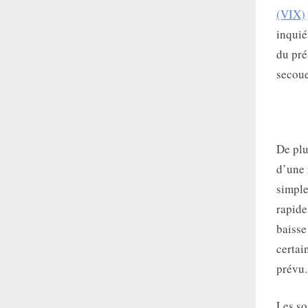
(VIX)
inquié
du pré
secoue
De plu
d’une 
simple
rapide
baisse
certai
prévu.
Les so