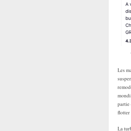
Les ma
suspen
remode
mondia
partie
flotte
La tur