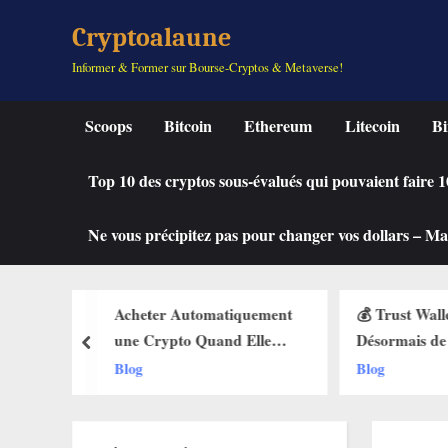
Skip
Cryptoalaune
to
Informer & Former sur Bourse-Cryptos & Metaverse!
content
Scoops
Bitcoin
Ethereum
Litecoin
Bi
Top 10 des cryptos sous-évalués qui pouvaient faire
Ne vous précipitez pas pour changer vos dollars – Mah
tiquement
💰 Trust Wallet Permet
🔥 La Fonct
nd Elle
Désormais de Gagner de
Débarque s
prev
et des Buy
l’Argent Sans Trader ? Les
Web3 : Voi
Blog
Blog
llets Web3
Nouvelles Options
Change Tou
Dévoilées !