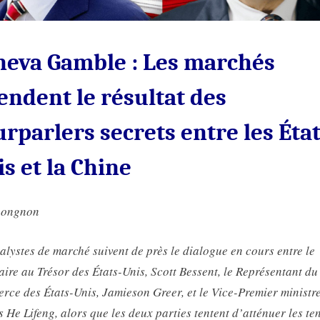
les
États-
Unis
neva Gamble : Les marchés
et
la
endent le résultat des
Chine
rparlers secrets entre les État
s et la Chine
nongnon
alystes de marché suivent de près le dialogue en cours entre le
aire au Trésor des États-Unis, Scott Bessent, le Représentant du
ce des États-Unis, Jamieson Greer, et le Vice-Premier ministr
s He Lifeng, alors que les deux parties tentent d’atténuer les te