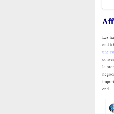
Aff
Les ha
end à 
une co
conver
la pre
négoci
import
end.