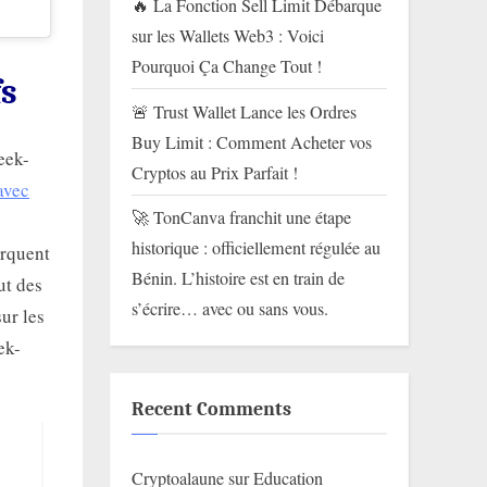
🔥 La Fonction Sell Limit Débarque
sur les Wallets Web3 : Voici
Pourquoi Ça Change Tout !
fs
🚨 Trust Wallet Lance les Ordres
Buy Limit : Comment Acheter vos
eek-
Cryptos au Prix Parfait !
avec
🚀 TonCanva franchit une étape
historique : officiellement régulée au
arquent
Bénin. L’histoire est en train de
ut des
s’écrire… avec ou sans vous.
ur les
ek-
Recent Comments
Cryptoalaune
sur
Education