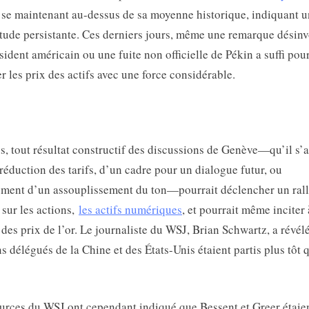
se maintenant au-dessus de sa moyenne historique, indiquant 
tude persistante. Ces derniers jours, même une remarque désinv
sident américain ou une fuite non officielle de Pékin a suffi pou
r les prix des actifs avec une force considérable.
s, tout résultat constructif des discussions de Genève—qu’il s’
réduction des tarifs, d’un cadre pour un dialogue futur, ou
ment d’un assouplissement du ton—pourrait déclencher un ral
 sur les actions,
les actifs numériques
, et pourrait même inciter
 des prix de l’or. Le journaliste du WSJ, Brian Schwartz, a révél
ns délégués de la Chine et des États-Unis étaient partis plus tôt 
urces du WSJ ont cependant indiqué que Bessent et Greer étaie