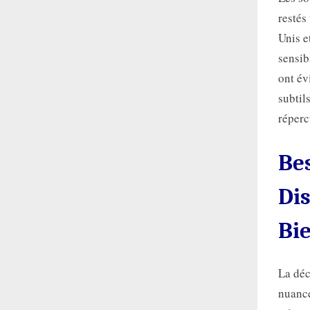
restés
Unis e
sensib
ont év
subtil
réperc
Bes
Di
Bi
La déc
nuancé