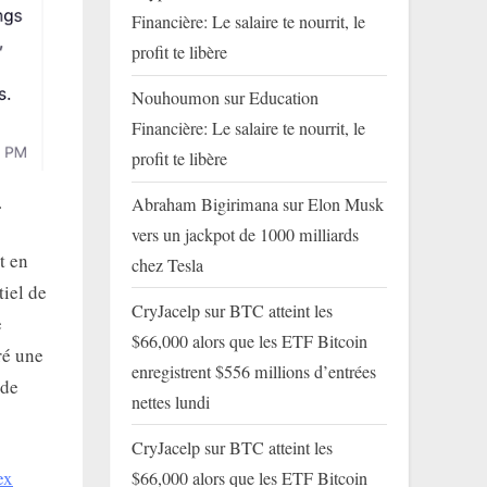
Financière: Le salaire te nourrit, le
profit te libère
Nouhoumon
sur
Education
Financière: Le salaire te nourrit, le
profit te libère
.
Abraham Bigirimana
sur
Elon Musk
vers un jackpot de 1000 milliards
t en
chez Tesla
iel de
CryJacelp
sur
BTC atteint les
e
$66,000 alors que les ETF Bitcoin
ré une
enregistrent $556 millions d’entrées
 de
nettes lundi
CryJacelp
sur
BTC atteint les
ex
$66,000 alors que les ETF Bitcoin