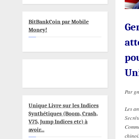
BitBankCoin par Mobile
Ge
Money!
att
pou
Uni
Par g
Unique Livre sur les Indices
Les an
Synthétiques (Boom, Crash,
Secrét
V75, Jump Indices etc) à
Commer
avoir...
chinoi