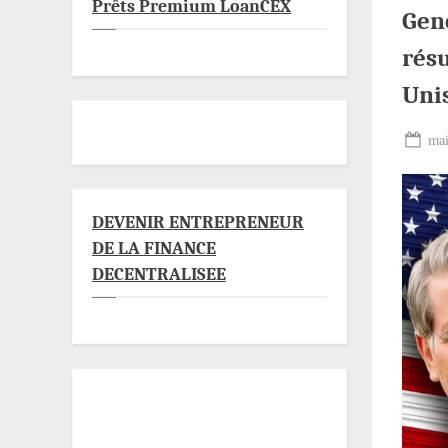
Prêts Premium LoanCEX
Gen
résu
Unis
Pos
mai
on
DEVENIR ENTREPRENEUR
DE LA FINANCE
DECENTRALISEE