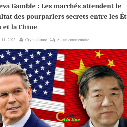
eva Gamble : Les marchés attendent le
ltat des pourparlers secrets entre les Ét
 et la Chine
ted
By
sur
 11, 2025
Cryptoalaune
Aucun commentaire
Geneva
Gamble
:
Les
marchés
attendent
le
résultat
des
pourparlers
secrets
entre