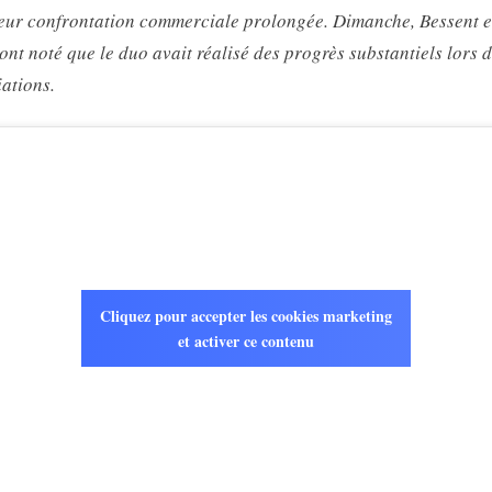
eur confrontation commerciale prolongée. Dimanche, Bessent e
ont noté que le duo avait réalisé des progrès substantiels lors 
ations.
Cliquez pour accepter les cookies marketing
et activer ce contenu