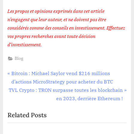
Les propos et opinions exprimés dans cet article
n’engagent que leur auteur, et ne doivent pas être
considérés comme des conseils en investissement. Effectuez
vos propres recherches avant toute décision
d’investissement
.
Blog
Navigation
P
Bitcoin : Michael Saylor vend $216 millions
r
d’actions MicroStrategy pour acheter du BTC
de
N
e
TVL Crypto : TRON surpasse toutes les blockchain
l’article
e
v
en 2023, derrière Ethereum !
x
i
Related Posts
t
o
P
u
o
s