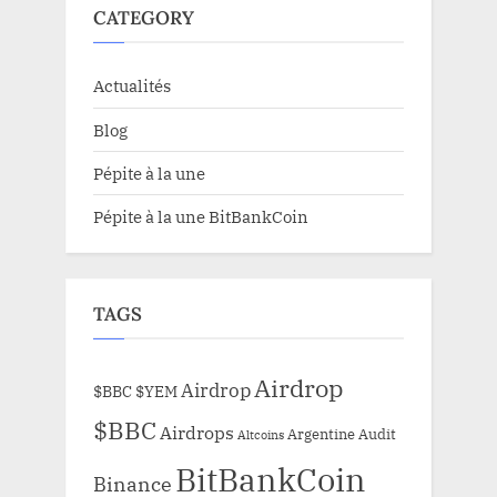
CATEGORY
Actualités
Blog
Pépite à la une
Pépite à la une BitBankCoin
TAGS
Airdrop
Airdrop
$BBC
$YEM
$BBC
Airdrops
Argentine
Audit
Altcoins
BitBankCoin
Binance