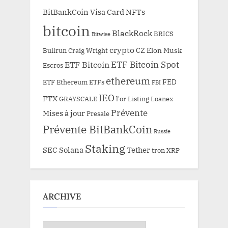
BitBankCoin Visa Card NFTs
bitcoin
BlackRock
BRICS
Bitwise
crypto
CZ
Elon Musk
Bullrun
Craig Wright
ETF Bitcoin Spot
ETF Bitcoin
Escros
ethereum
FED
ETF Ethereum
ETFs
FBI
IEO
FTX
GRAYSCALE
l'or
Listing
Loanex
Prévente
Mises à jour
Presale
Prévente BitBankCoin
Russie
Staking
SEC
Solana
Tether
tron
XRP
ARCHIVE
ARCHIVE