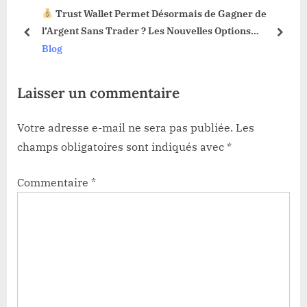
Trust Wallet Permet Désormais de Gagner de
s
P
3 !
l’Argent Sans Trader ? Les Nouvelles Options
t
o
prev
next
Dévoilées !
Blog
:
s
t
Laisser un commentaire
:
Votre adresse e-mail ne sera pas publiée.
Les
champs obligatoires sont indiqués avec
*
Commentaire
*