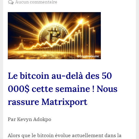
sur
Aucun commentaire
Le
bitcoin
au-
delà
des
50
000$
cette
semaine
Le bitcoin au-delà des 50
!
Nous
000$ cette semaine ! Nous
rassure
Matrixport
rassure Matrixport
Par Kevyn Adokpo
Alors que le bitcoin évolue actuellement dans la