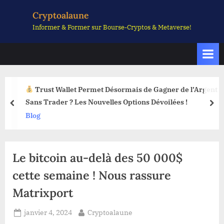
Skip
Cryptoalaune
to
Informer & Former sur Bourse-Cryptos & Metaverse!
content
Trust Wallet Permet Désormais de Gagner de l’Argent
Sans Trader ? Les Nouvelles Options Dévoilées !
prev
nex
Blog
Le bitcoin au-delà des 50 000$
cette semaine ! Nous rassure
Matrixport
Posted
By
janvier 4, 2024
Cryptoalaune
on