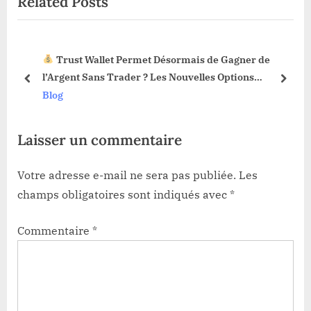
Related Posts
s
P
P
o
o
s
Trust Wallet Permet Désormais de Gagner de
s
t
3 !
l’Argent Sans Trader ? Les Nouvelles Options
t
:
prev
next
Dévoilées !
Blog
:
Laisser un commentaire
Votre adresse e-mail ne sera pas publiée.
Les
champs obligatoires sont indiqués avec
*
Commentaire
*