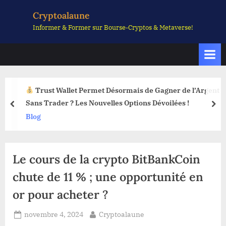
Skip
Cryptoalaune
to
Informer & Former sur Bourse-Cryptos & Metaverse!
content
Trust Wallet Permet Désormais de Gagner de l’Argent
Sans Trader ? Les Nouvelles Options Dévoilées !
prev
nex
Blog
Le cours de la crypto BitBankCoin
chute de 11 % ; une opportunité en
or pour acheter ?
Posted
By
novembre 4, 2024
Cryptoalaune
on