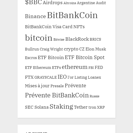
$BBC
Airdrops
Argentine
Audit
Altcoins
BitBankCoin
Binance
BitBankCoin Visa Card NFTs
bitcoin
BlackRock
BRICS
Bitwise
crypto
CZ
Elon Musk
Bullrun
Craig Wright
ETF Bitcoin Spot
ETF Bitcoin
Escros
ethereum
FED
ETF Ethereum
ETFs
FBI
IEO
FTX
GRAYSCALE
l'or
Listing
Loanex
Prévente
Mises à jour
Presale
Prévente BitBankCoin
Russie
Staking
SEC
Solana
Tether
tron
XRP