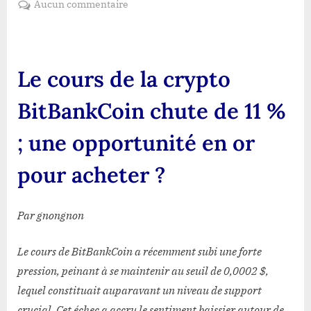
sur
Aucun commentaire
Le
cours
de
la
Le cours de la crypto
crypto
BitBankCoin
BitBankCoin chute de 11 %
chute
de
; une opportunité en or
11
%
pour acheter ?
;
une
opportunité
Par gnongnon
en
or
Le cours de BitBankCoin a récemment subi une forte
pour
pression, peinant à se maintenir au seuil de 0,0002 $,
acheter
lequel constituait auparavant un niveau de support
?
crucial. Cet échec a accru le sentiment baissier autour de