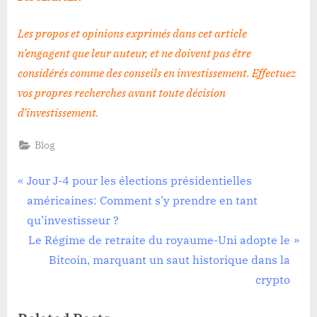
Les propos et opinions exprimés dans cet article
n’engagent que leur auteur, et ne doivent pas être
considérés comme des conseils en investissement. Effectuez
vos propres recherches avant toute décision
d’investissement
.
Blog
Navigation
P
Jour J-4 pour les élections présidentielles
r
américaines: Comment s’y prendre en tant
de
e
qu’investisseur ?
l’article
v
N
Le Régime de retraite du royaume-Uni adopte le
i
e
Bitcoin, marquant un saut historique dans la
o
x
crypto
u
t