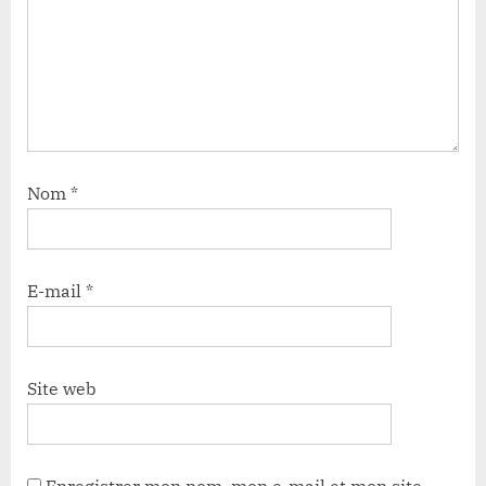
Nom
*
E-mail
*
Site web
Enregistrer mon nom, mon e-mail et mon site