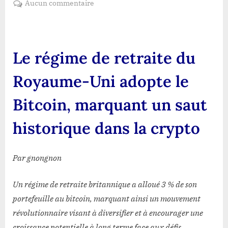
sur
Aucun commentaire
Le
Régime
de
retraite
Le régime de retraite du
du
royaume-
Royaume-Uni adopte le
Uni
adopte
Bitcoin, marquant un saut
le
Bitcoin,
historique dans la crypto
marquant
un
saut
Par gnongnon
historique
dans
Un régime de retraite britannique a alloué 3 % de son
la
portefeuille au bitcoin, marquant ainsi un mouvement
crypto
révolutionnaire visant à diversifier et à encourager une
croissance potentielle à long terme face aux défis