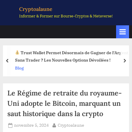
Skip
Cryptoalaune
to
Informer & Former sur Bourse-Cryptos & Metaverse!
content
Trust Wallet Permet Désormais de Gagner de l’Argent
Sans Trader ? Les Nouvelles Options Dévoilées !
prev
nex
Blog
Le Régime de retraite du royaume-
Uni adopte le Bitcoin, marquant un
saut historique dans la crypto
Posted
By
novembre 5, 2024
Cryptoalaune
on