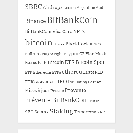
$BBC
Airdrops
Argentine
Audit
Altcoins
BitBankCoin
Binance
BitBankCoin Visa Card NFTs
bitcoin
BlackRock
BRICS
Bitwise
crypto
CZ
Elon Musk
Bullrun
Craig Wright
ETF Bitcoin Spot
ETF Bitcoin
Escros
ethereum
FED
ETF Ethereum
ETFs
FBI
IEO
FTX
GRAYSCALE
l'or
Listing
Loanex
Prévente
Mises à jour
Presale
Prévente BitBankCoin
Russie
Staking
SEC
Solana
Tether
tron
XRP