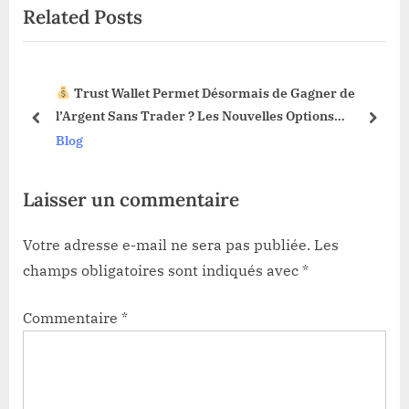
Related Posts
t
o
P
u
o
s
Trust Wallet Permet Désormais de Gagner de
s
P
3 !
l’Argent Sans Trader ? Les Nouvelles Options
t
o
prev
next
Dévoilées !
Blog
:
s
t
Laisser un commentaire
:
Votre adresse e-mail ne sera pas publiée.
Les
champs obligatoires sont indiqués avec
*
Commentaire
*