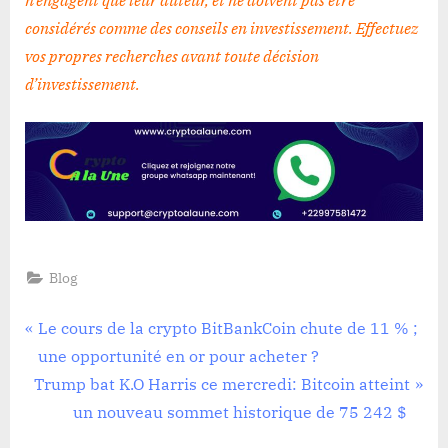
considérés comme des conseils en investissement. Effectuez
vos propres recherches avant toute décision
d’investissement
.
Blog
Navigation
P
Le cours de la crypto BitBankCoin chute de 11 % ;
r
une opportunité en or pour acheter ?
de
N
e
Trump bat K.O Harris ce mercredi: Bitcoin atteint
l’article
e
v
un nouveau sommet historique de 75 242 $
x
i