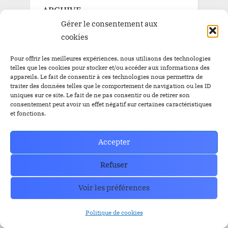
ARCHIVE
Gérer le consentement aux
cookies
ARCHIVE
Pour offrir les meilleures expériences, nous utilisons des technologies
telles que les cookies pour stocker et/ou accéder aux informations des
appareils. Le fait de consentir à ces technologies nous permettra de
traiter des données telles que le comportement de navigation ou les ID
uniques sur ce site. Le fait de ne pas consentir ou de retirer son
How can we help you?
consentement peut avoir un effet négatif sur certaines caractéristiques
et fonctions.
Contact our support team if you need
help or have any questions?
Accepter
Contact US
Refuser
Voir les préférences
Politique de cookies