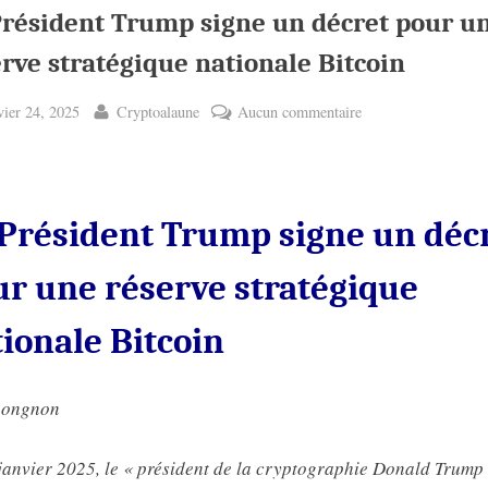
Président Trump signe un décret pour u
rve stratégique nationale Bitcoin
ted
By
sur
vier 24, 2025
Cryptoalaune
Aucun commentaire
Le
Président
Trump
signe
 Président Trump signe un déc
un
décret
ur une réserve stratégique
pour
une
ionale Bitcoin
réserve
stratégique
nongnon
nationale
Bitcoin
janvier 2025, le « président de la cryptographie Donald Trump