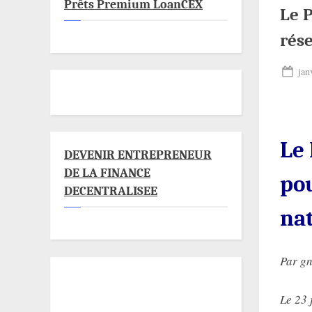
Prêts Premium LoanCEX
Le 
rése
Pos
jan
on
Le
DEVENIR ENTREPRENEUR
DE LA FINANCE
po
DECENTRALISEE
nat
Par g
Le 23 