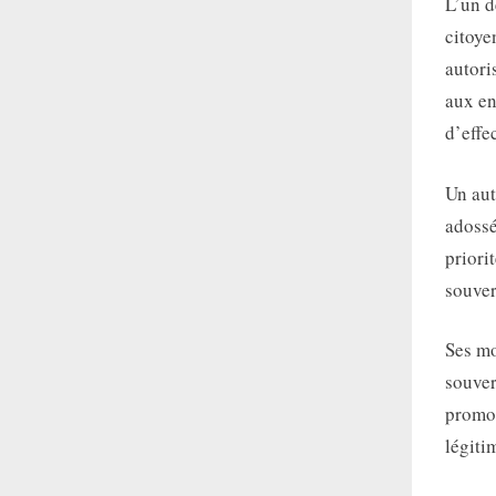
L’un d
citoye
autori
aux en
d’effe
Un aut
adossé
priori
souver
Ses mo
souver
promou
légiti