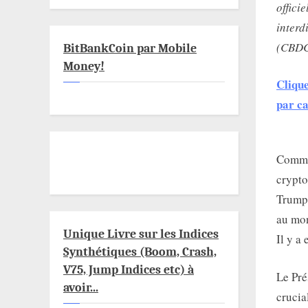
offici
interd
(CBDC
BitBankCoin par Mobile
Money!
Clique
par ca
Comme 
crypto
Trump 
au mon
Unique Livre sur les Indices
Il y a
Synthétiques (Boom, Crash,
V75, Jump Indices etc) à
Le Pré
avoir...
crucia