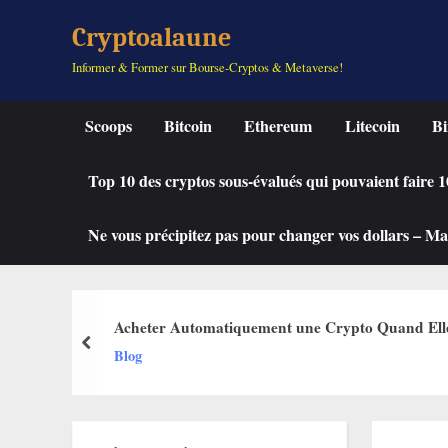
Skip
Cryptoalaune
to
Informer & Former sur Bourse-Cryptos & Metaverse!
content
Scoops
Bitcoin
Ethereum
Litecoin
Bi
Top 10 des cryptos sous-évalués qui pouvaient faire
Ne vous précipitez pas pour changer vos dollars – Mah
Acheter Automatiquement une Crypto Quand Elle C
prev
Blog