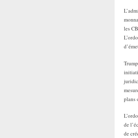
L’admi
monnai
les CB
L’ordo
d’émet
Trump 
initia
juridi
mesure
plans o
L’ordo
de l’é
de cré