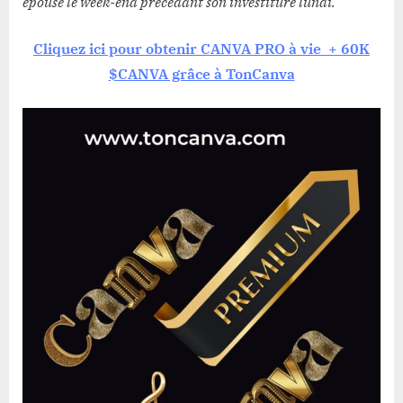
épouse le week-end précédant son investiture lundi.
Cliquez ici pour obtenir CANVA PRO à vie + 60K
$CANVA grâce à TonCanva