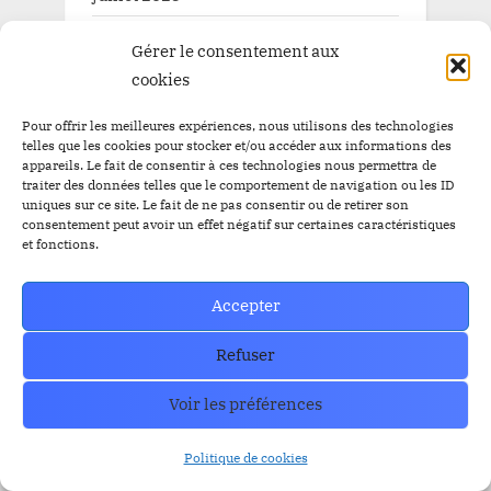
juin 2025
Gérer le consentement aux
cookies
mai 2025
avril 2025
Pour offrir les meilleures expériences, nous utilisons des technologies
telles que les cookies pour stocker et/ou accéder aux informations des
mars 2025
appareils. Le fait de consentir à ces technologies nous permettra de
traiter des données telles que le comportement de navigation ou les ID
uniques sur ce site. Le fait de ne pas consentir ou de retirer son
février 2025
consentement peut avoir un effet négatif sur certaines caractéristiques
et fonctions.
janvier 2025
décembre 2024
Accepter
novembre 2024
Refuser
octobre 2024
Voir les préférences
septembre 2024
Politique de cookies
août 2024