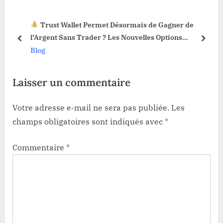
s
o
Trust Wallet Permet Désormais de Gagner de
P
s
3 !
l’Argent Sans Trader ? Les Nouvelles Options
o
t
prev
next
Dévoilées !
Blog
s
:
t
Laisser un commentaire
:
Votre adresse e-mail ne sera pas publiée.
Les
champs obligatoires sont indiqués avec
*
Commentaire
*