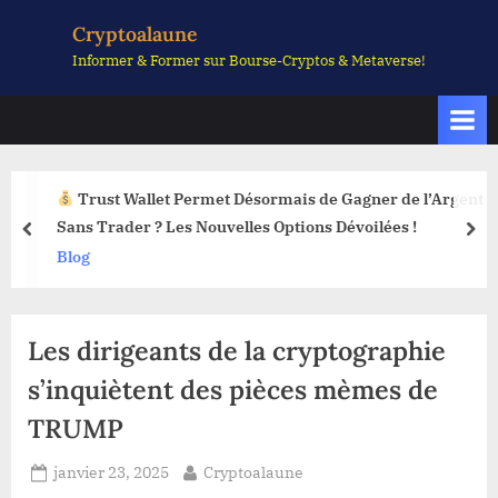
Skip
Cryptoalaune
to
Informer & Former sur Bourse-Cryptos & Metaverse!
content
Trust Wallet Permet Désormais de Gagner de l’Argent
Sans Trader ? Les Nouvelles Options Dévoilées !
prev
nex
Blog
Les dirigeants de la cryptographie
s’inquiètent des pièces mèmes de
TRUMP
Posted
By
janvier 23, 2025
Cryptoalaune
on