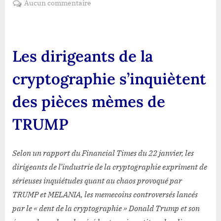
sur
Aucun commentaire
Les
dirigeants
de
la
Les dirigeants de la
cryptographie
s’inquiètent
cryptographie s’inquiètent
des
pièces
des pièces mèmes de
mèmes
de
TRUMP
TRUMP
Selon un rapport du Financial Times du 22 janvier, les
dirigeants de l’industrie de la cryptographie expriment de
sérieuses inquiétudes quant au chaos provoqué par
TRUMP et MELANIA, les memecoins controversés lancés
par le « dent de la cryptographie » Donald Trump et son