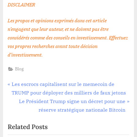
DISCLAIMER
Les propos et opinions exprimés dans cet article
n’engagent que leur auteur, et ne doivent pas être
considérés comme des conseils en investissement. Effectuez
vos propres recherches avant toute décision
d’investissement
.
Blog
Navigation
P
Les escrocs capitalisent sur le memecoin de
r
TRUMP pour déployer des milliers de faux jetons
de
e
N
Le Président Trump signe un décret pour une
l’article
v
e
réserve stratégique nationale Bitcoin
i
x
Related Posts
o
t
u
P