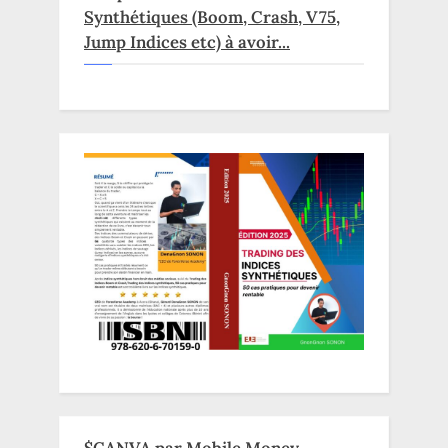
Synthétiques (Boom, Crash, V75,
Jump Indices etc) à avoir...
$CANVA par Mobile Money