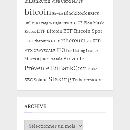
BitBankCoin Visa Card NFTs
bitcoin
BlackRock
BRICS
Bitwise
crypto
CZ
Elon Musk
Bullrun
Craig Wright
ETF Bitcoin Spot
ETF Bitcoin
Escros
ethereum
FED
ETF Ethereum
ETFs
FBI
IEO
FTX
GRAYSCALE
l'or
Listing
Loanex
Prévente
Mises à jour
Presale
Prévente BitBankCoin
Russie
Staking
SEC
Solana
Tether
tron
XRP
ARCHIVE
ARCHIVE