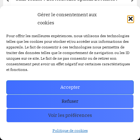
prev
nex
Blog
Gérer le consentement aux
cookies
RESOURCES
Organe de Presse
Pour offrir les meilleures expériences, nous utilisons des technologies
telles que les cookies pour stocker et/ou accéder aux informations des
appareils. Le fait de consentir à ces technologies nous permettra de
CoinMarkecap
Cryptoalaune
traiter des données telles que le comportement de navigation ou les ID
uniques sur ce site. Le fait de ne pas consentir ou de retirer son
CoinGecKo
A propos de nous
consentement peut avoir un effet négatif sur certaines caractéristiques
et fonctions.
Intigration & API
Blog
Privacy & policy
Nous Contacter
Accepter
Refuser
Voir les préférences
Politique de cookies