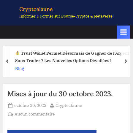
Skip
Cryptoalaune
to
Informer & Former sur Bourse-Cryptos & Metaverse!
content
Trust Wallet Permet Désormais de Gagner de l’Argent
Sans Trader ? Les Nouvelles Options Dévoilées !
prev
nex
Blog
Mises à jour du 30 octobre 2023.
Posted
By
octobre 30, 2023
Cryptoalaune
on
sur
Aucun commentaire
Mises
à