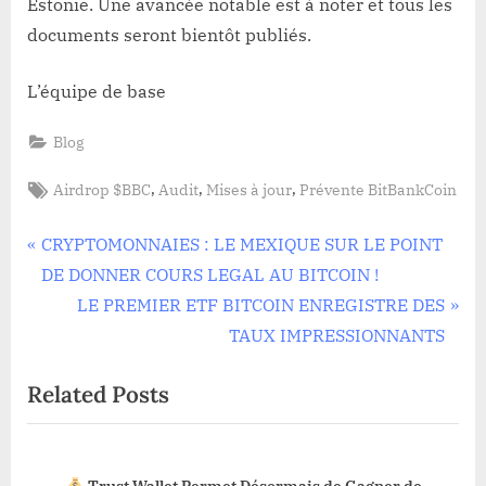
Estonie. Une avancée notable est à noter et tous les
documents seront bientôt publiés.
L’équipe de base
Blog
Tags:
,
,
,
Airdrop $BBC
Audit
Mises à jour
Prévente BitBankCoin
Navigation
P
CRYPTOMONNAIES : LE MEXIQUE SUR LE POINT
r
DE DONNER COURS LEGAL AU BITCOIN !
de
e
N
LE PREMIER ETF BITCOIN ENREGISTRE DES
l’article
v
e
TAUX IMPRESSIONNANTS
i
x
Related Posts
o
t
u
P
s
o
Trust Wallet Permet Désormais de Gagner de
P
s