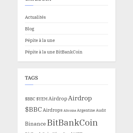
Actualités
Blog
Pépite à la une
Pépite à la une BitBankCoin
TAGS
Airdrop
Airdrop
$BBC
$YEM
$BBC
Airdrops
Argentine
Audit
Altcoins
BitBankCoin
Binance