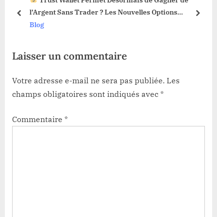
3 !
l’Argent Sans Trader ? Les Nouvelles Options
o
t
prev
next
Dévoilées !
Blog
s
:
t
Laisser un commentaire
:
Votre adresse e-mail ne sera pas publiée.
Les
champs obligatoires sont indiqués avec
*
Commentaire
*