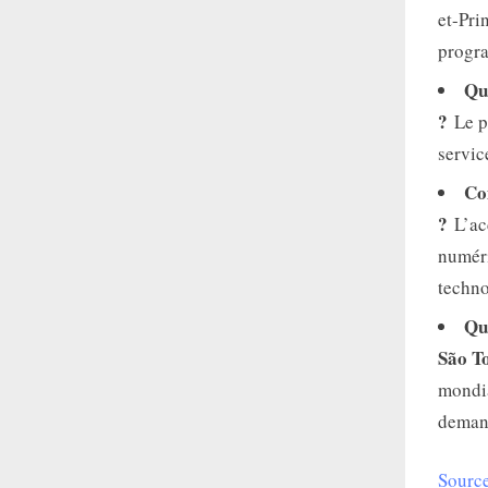
et-Pri
progr
Qu
?
Le pr
servic
Co
?
L’acc
numéri
techno
Qu
São T
mondia
demand
Source