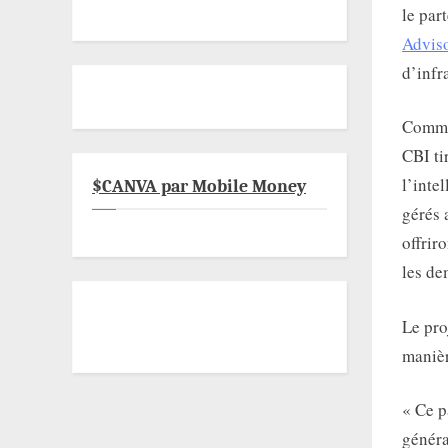
le par
Advis
d’infr
Comme
CBI ti
l’inte
$CANVA par Mobile Money
gérés 
offrir
les de
Le pro
manièr
« Ce p
généra