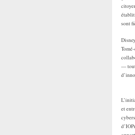
citoye
établi
sont f
Disney
Tomé-e
collab
— tout
d’inno
L’init
et ent
cybers
d’IOPn
opport