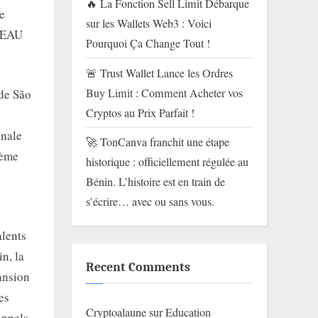
🔥 La Fonction Sell Limit Débarque
e
sur les Wallets Web3 : Voici
s EAU
Pourquoi Ça Change Tout !
🚨 Trust Wallet Lance les Ordres
Buy Limit : Comment Acheter vos
 de São
Cryptos au Prix Parfait !
onale
🚀 TonCanva franchit une étape
tème
historique : officiellement régulée au
Bénin. L’histoire est en train de
s’écrire… avec ou sans vous.
alents
n, la
Recent Comments
ansion
es
Cryptoalaune
sur
Education
appels