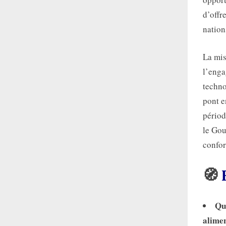
d’offr
nation
La mis
l’enga
techno
pont e
périod
le Gou
confor
🧭
Qu
alimen