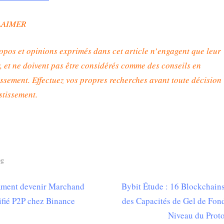
LAIMER
opos et opinions exprimés dans cet article n’engagent que leur
, et ne doivent pas être considérés comme des conseils en
issement. Effectuez vos propres recherches avant toute décision
stissement
.
og
N
ment devenir Marchand
Bybit Étude : 16 Blockchain
igation
e
ifié P2P chez Binance
des Capacités de Gel de Fon
x
Niveau du Prot