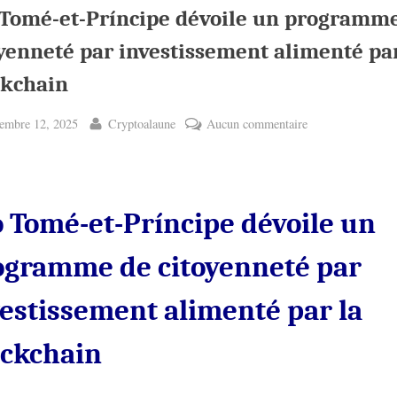
 Tomé-et-Príncipe dévoile un programm
yenneté par investissement alimenté par
ckchain
ted
By
sur
embre 12, 2025
Cryptoalaune
Aucun commentaire
São
Tomé-
et-
Príncipe
 Tomé-et-Príncipe dévoile un
dévoile
un
ogramme de citoyenneté par
programme
de
estissement alimenté par la
citoyenneté
par
ockchain
investissement
alimenté