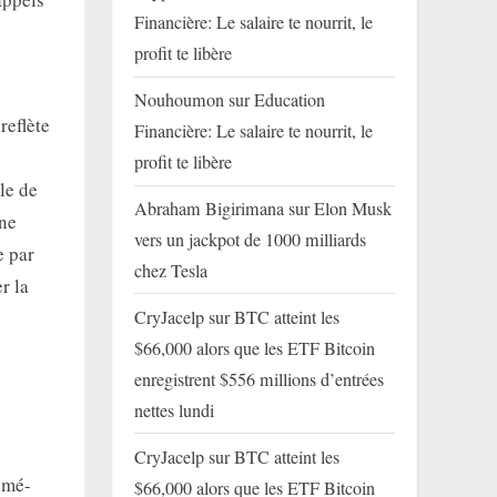
Financière: Le salaire te nourrit, le
profit te libère
Nouhoumon
sur
Education
reflète
Financière: Le salaire te nourrit, le
profit te libère
le de
Abraham Bigirimana
sur
Elon Musk
une
vers un jackpot de 1000 milliards
e par
chez Tesla
r la
CryJacelp
sur
BTC atteint les
$66,000 alors que les ETF Bitcoin
enregistrent $556 millions d’entrées
nettes lundi
CryJacelp
sur
BTC atteint les
omé-
$66,000 alors que les ETF Bitcoin