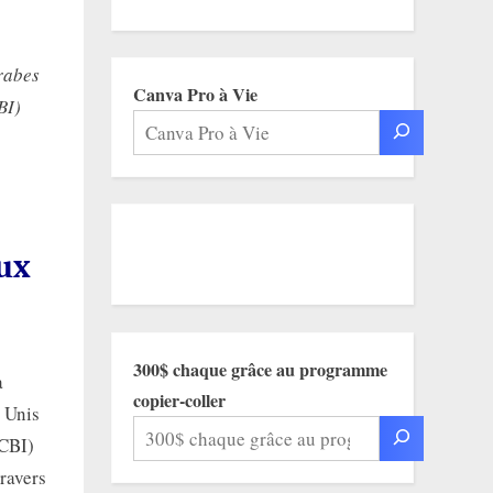
rabes
Canva Pro à Vie
BI)
ux
300$ chaque grâce au programme
à
copier-coller
 Unis
(CBI)
travers