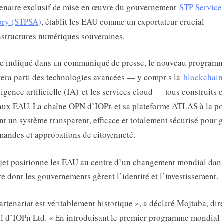
tenaire exclusif de mise en œuvre du gouvernement
STP Service
ory (STPSA)
, établit les EAU comme un exportateur crucial
astructures numériques souveraines.
 indiqué dans un communiqué de presse, le nouveau program
rera parti des technologies avancées — y compris la
blockchai
lligence artificielle (IA) et les services cloud — tous construits e
aux EAU. La chaîne OPN d’IOPn et sa plateforme ATLAS à la po
ont un système transparent, efficace et totalement sécurisé pour 
mandes et approbations de citoyenneté.
jet positionne les EAU au centre d’un changement mondial dans
e dont les gouvernements gèrent l’identité et l’investissement.
artenariat est véritablement historique », a déclaré Mojtaba, dir
l d’IOPn Ltd. « En introduisant le premier programme mondial