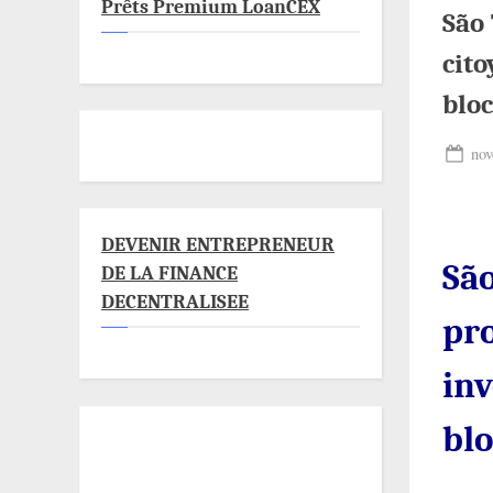
Prêts Premium LoanCEX
São
cito
blo
Pos
nov
on
DEVENIR ENTREPRENEUR
São
DE LA FINANCE
DECENTRALISEE
pr
inv
bl