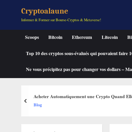
Skip
Cryptoalaune
to
Informer & Former sur Bourse-Cryptos & Metaverse!
content
Scoops
Bitcoin
Ethereum
Litecoin
Bi
Top 10 des cryptos sous-évalués qui pouvaient faire
Ne vous précipitez pas pour changer vos dollars – Mah
Acheter Automatiquement une Crypto Quand Elle C
prev
Blog