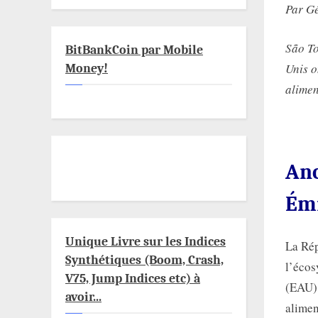
Par G
São To
BitBankCoin par Mobile
Unis o
Money!
alimen
Anc
Émi
Unique Livre sur les Indices
La Rép
Synthétiques (Boom, Crash,
l’écos
V75, Jump Indices etc) à
(EAU),
avoir...
alimen