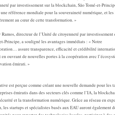
nneté par investissement sur la blockchain, São Tomé-et-Princip
t une référence mondiale pour la souveraineté numérique, et le
ièrement au cœur de cette transformation. »
 Ramos, directeur de l’Unité de citoyenneté par investissement
t-Principe, a souligné les avantages immédiats : « Notre
oration… assure transparence, efficacité et crédibilité internati
 en ouvrant de nouvelles portes à la coopération avec l’écosys
vation émirati. »
iative est perçue comme créant une nouvelle demande pour les t
reprises émiratis dans des secteurs clés comme l’IA, la blockchai
écurité et la transformation numérique. Grâce au réseau en exp
, les startups et spécialistes basés aux EAU auront également d
unités pour exporter des technologies locales, participer à des 