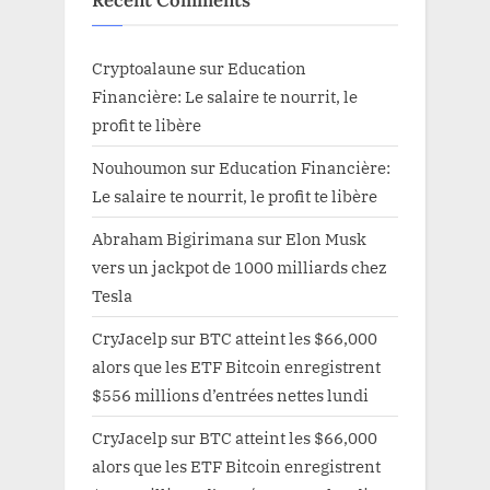
Recent Comments
Cryptoalaune
sur
Education
Financière: Le salaire te nourrit, le
profit te libère
Nouhoumon
sur
Education Financière:
Le salaire te nourrit, le profit te libère
Abraham Bigirimana
sur
Elon Musk
vers un jackpot de 1000 milliards chez
Tesla
CryJacelp
sur
BTC atteint les $66,000
alors que les ETF Bitcoin enregistrent
$556 millions d’entrées nettes lundi
CryJacelp
sur
BTC atteint les $66,000
alors que les ETF Bitcoin enregistrent