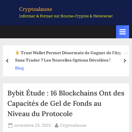
Skip
Cryptoalaune
to
Informer & Former sur Bourse-Cryptos & Metaverse!
content
Trust Wallet Permet Désormais de Gagner de l’Argent
Sans Trader ? Les Nouvelles Options Dévoilées !
prev
nex
Blog
Bybit Étude : 16 Blockchains Ont des
Capacités de Gel de Fonds au
Niveau du Protocole
Posted
By
novembre 13, 2025
Cryptoalaune
on