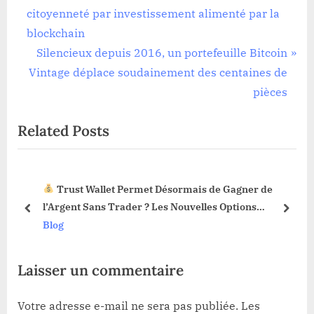
r
citoyenneté par investissement alimenté par la
de
e
blockchain
l’article
v
N
Silencieux depuis 2016, un portefeuille Bitcoin
i
e
Vintage déplace soudainement des centaines de
o
x
pièces
u
t
Related Posts
s
P
P
o
o
s
Trust Wallet Permet Désormais de Gagner de
s
t
3 !
l’Argent Sans Trader ? Les Nouvelles Options
t
:
prev
next
Dévoilées !
Blog
:
Laisser un commentaire
Votre adresse e-mail ne sera pas publiée.
Les