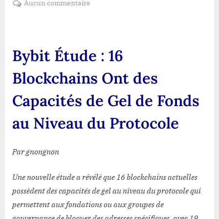
sur
Aucun commentaire
Bybit
Étude
:
16
Bybit Étude : 16
Blockchains
Ont
Blockchains Ont des
des
Capacités
Capacités de Gel de Fonds
de
Gel
au Niveau du Protocole
de
Fonds
au
Par gnongnon
Niveau
du
Une nouvelle étude a révélé que 16 blockchains actuelles
Protocole
possèdent des capacités de gel au niveau du protocole qui
permettent aux fondations ou aux groupes de
gouvernance de bloquer des adresses spécifiques, avec 19