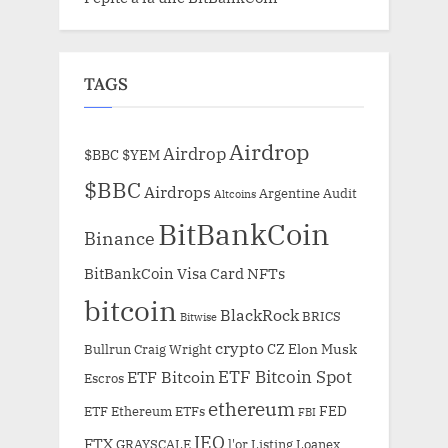
TAGS
Airdrop
Airdrop
$BBC
$YEM
$BBC
Airdrops
Argentine
Audit
Altcoins
BitBankCoin
Binance
BitBankCoin Visa Card NFTs
bitcoin
BlackRock
BRICS
Bitwise
crypto
CZ
Elon Musk
Bullrun
Craig Wright
ETF Bitcoin Spot
ETF Bitcoin
Escros
ethereum
FED
ETF Ethereum
ETFs
FBI
IEO
FTX
GRAYSCALE
l'or
Listing
Loanex