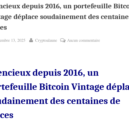
ncieux depuis 2016, un portefeuille Bitc
tage déplace soudainement des centaine
ces
ted
By
sur
embre 13, 2025
Cryptoalaune
Aucun commentaire
Silencieux
depuis
2016,
un
encieux depuis 2016, un
portefeuille
Bitcoin
tefeuille Bitcoin Vintage dépl
Vintage
déplace
udainement des centaines de
soudainement
des
èces
centaines
de