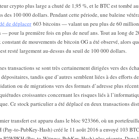
teur crypto plus large a chuté de 1,95 %, et le BTC est tombé au
s des 100 000 dollars. Pendant cette période, une baleine vétér
dé de déplacer
603 bitcoins — valant un peu plus de 60 million
s — pour la première fois en plus de neuf ans. Tout au long de 2
x constant de mouvements de bitcoin OG a été observé, alors qu
f est resté largement au-dessus du seuil de 100 000 dollars.
nes transactions se sont très certainement dirigées vers des éch
 dépositaires, tandis que d’autres semblent liées à des efforts de
idation ou de migrations vers des formats d’adresse plus récent
quiétudes croissantes concernant les risques liés à l’informatiq
que. Ce stock particulier a été déplacé en deux transactions dist
mier transfert est apparu dans le bloc 923366, où un portefeuill
 (Pay-to-PubKey-Hash) créé le 11 août 2016 a envoyé 103 BTC
e P2WPKH (Pay-to-Witness-PubKey-Hash) plus récente. Dans l