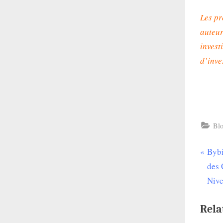
Les pr
auteur
invest
d’inve
Bl
P
Bybi
Nav
r
des 
de
e
Nive
v
l’ar
Rela
i