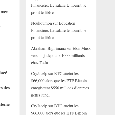
Financière: Le salaire te nourrit, le
timent
profit te libère
Nouhoumon
sur
Education
s
Financière: Le salaire te nourrit, le
profit te libère
Abraham Bigirimana
sur
Elon Musk
vers un jackpot de 1000 milliards
chez Tesla
lacé
CryJacelp
sur
BTC atteint les
$66,000 alors que les ETF Bitcoin
rs des
enregistrent $556 millions d’entrées
nettes lundi
aleine
CryJacelp
sur
BTC atteint les
$66,000 alors que les ETF Bitcoin