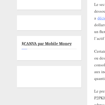
Le sec
dessou
a
déci
dollar
un flu
l’acti
$CANVA par Mobile Money
Certai
ou des
consol
aux in
quanti
Le pre
P2PKH
adress