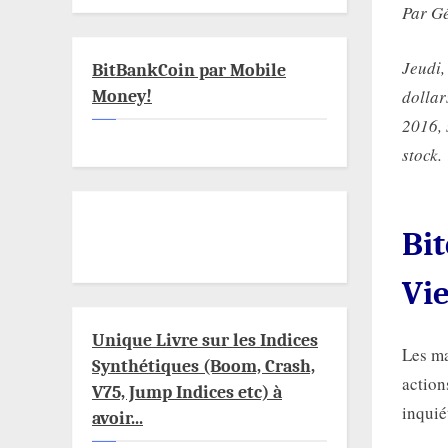
Par G
Jeudi,
BitBankCoin par Mobile
dollar
Money!
2016, 
stock.
Bit
Vi
Unique Livre sur les Indices
Les ma
Synthétiques (Boom, Crash,
action
V75, Jump Indices etc) à
inquié
avoir...