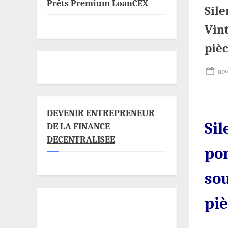
Prêts Premium LoanCEX
Sile
Vin
piè
Pos
nov
on
DEVENIR ENTREPRENEUR
Sil
DE LA FINANCE
DECENTRALISEE
por
so
pi