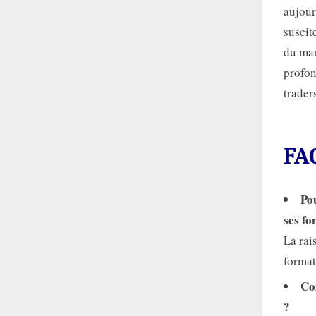
aujour
suscit
du mar
profon
trader
FA
Pou
ses fo
La rai
format
Co
?