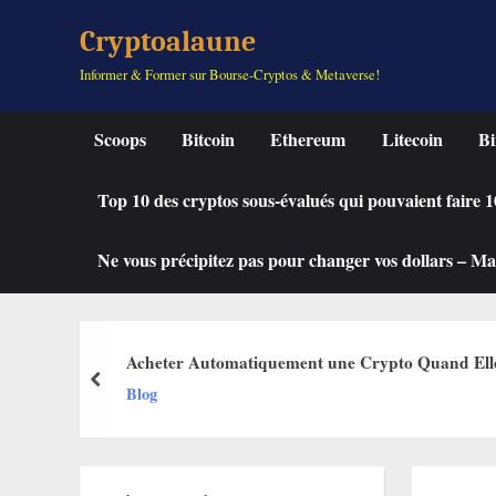
Skip
Cryptoalaune
to
Informer & Former sur Bourse-Cryptos & Metaverse!
content
Scoops
Bitcoin
Ethereum
Litecoin
Bi
Top 10 des cryptos sous-évalués qui pouvaient faire
Ne vous précipitez pas pour changer vos dollars – Mah
Acheter Automatiquement une Crypto Quand Elle C
prev
Blog