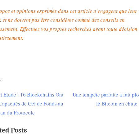
opos et opinions exprimés dans cet article n’engagent que leur
, et ne doivent pas être considérés comme des conseils en
issement. Effectuez vos propres recherches avant toute décision
stissement
.
og
N
t Étude : 16 Blockchains Ont
Une tempête parfaite a fait pl
igation
e
Capacités de Gel de Fonds au
le Bitcoin en chute 
x
au du Protocole
t
ticle
ted Posts
P