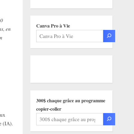
00
Canva Pro à Vie
ns, en
on
300$ chaque grâce au programme
copier-coller
aux
e (IA).