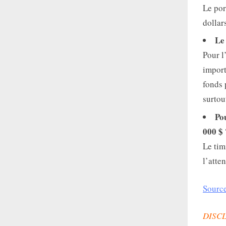
Le por
dollar
Le 
Pour l
import
fonds 
surtou
Pou
000 $ 
Le tim
l’atte
Source
DISC