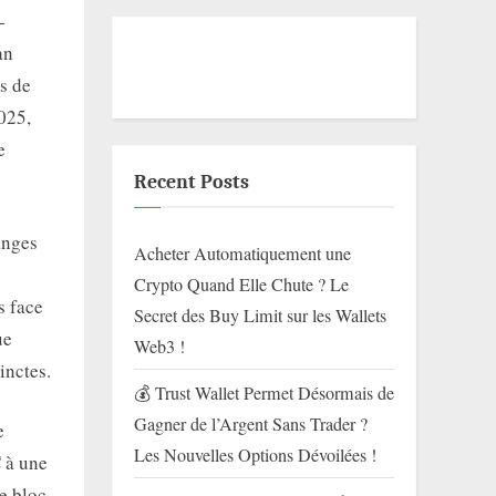
-
an
s de
025,
e
Recent Posts
anges
Acheter Automatiquement une
Crypto Quand Elle Chute ? Le
s face
Secret des Buy Limit sur les Wallets
ue
Web3 !
inctes.
💰 Trust Wallet Permet Désormais de
Gagner de l’Argent Sans Trader ?
e
Les Nouvelles Options Dévoilées !
 à une
e bloc