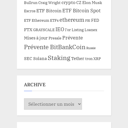
crypto
CZ
Elon Musk
Bullrun
Craig Wright
ETF Bitcoin Spot
ETF Bitcoin
Escros
ethereum
FED
ETF Ethereum
ETFs
FBI
IEO
FTX
GRAYSCALE
l'or
Listing
Loanex
Prévente
Mises à jour
Presale
Prévente BitBankCoin
Russie
Staking
SEC
Solana
Tether
tron
XRP
ARCHIVE
ARCHIVE