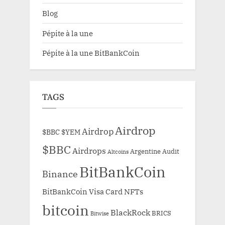
Blog
Pépite à la une
Pépite à la une BitBankCoin
TAGS
Airdrop
Airdrop
$BBC
$YEM
$BBC
Airdrops
Argentine
Audit
Altcoins
BitBankCoin
Binance
BitBankCoin Visa Card NFTs
bitcoin
BlackRock
BRICS
Bitwise