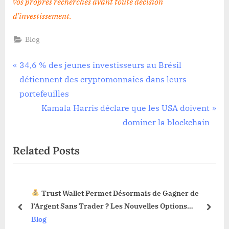
vos propres recherches avant toute décision
d’investissement.
Blog
Navigation
P
34,6 % des jeunes investisseurs au Brésil
r
détiennent des cryptomonnaies dans leurs
de
e
portefeuilles
l’article
v
N
Kamala Harris déclare que les USA doivent
i
e
dominer la blockchain
o
x
Related Posts
u
t
s
P
P
o
Trust Wallet Permet Désormais de Gagner de
o
s
3 !
l’Argent Sans Trader ? Les Nouvelles Options
s
t
prev
next
Dévoilées !
Blog
t
: