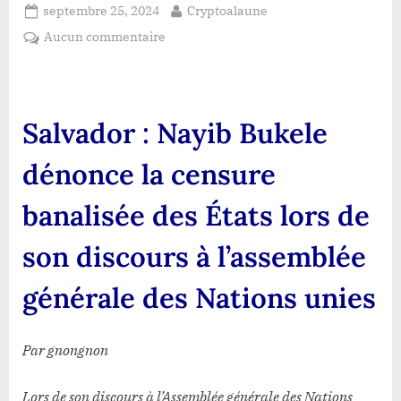
Posted
By
septembre 25, 2024
Cryptoalaune
on
sur
Aucun commentaire
Salvador
:
Nayib
Bukele
Salvador : Nayib Bukele
dénonce
la
dénonce la censure
censure
banalisée
banalisée des États lors de
des
États
son discours à l’assemblée
lors
de
générale des Nations unies
son
discours
à
Par gnongnon
l’assemblée
générale
Lors de son discours à l’Assemblée générale des Nations