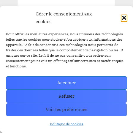
How can we help you?
Gérer le consentement aux
Contact our support team if you need
cookies
help or have any questions?
Pour offrir les meilleures expériences, nous utilisons des technologies
telles que les cookies pour stocker et/ou accéder aux informations des
Contact US
appareils. Le fait de consentir à ces technologies nous permettra de
traiter des données telles que le comportement de navigation ou les ID
uniques sur ce site. Le fait de ne pas consentir ou de retirer son
consentement peut avoir un effet négatif sur certaines caractéristiques
et fonctions.
Accepter
Refuser
Voir les préférences
Politique de cookies