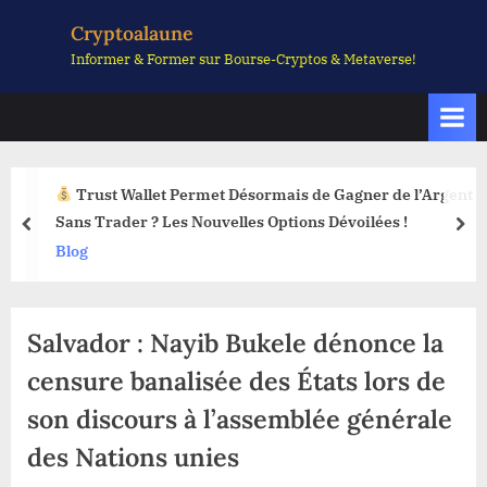
Skip
Cryptoalaune
to
Informer & Former sur Bourse-Cryptos & Metaverse!
content
Trust Wallet Permet Désormais de Gagner de l’Argent
Sans Trader ? Les Nouvelles Options Dévoilées !
prev
nex
Blog
Salvador : Nayib Bukele dénonce la
censure banalisée des États lors de
son discours à l’assemblée générale
des Nations unies