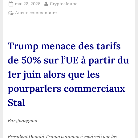
Posted
By
mai 23, 2025
Cryptoalaune
on
sur
Aucun commentaire
Trump
menace
des
tarifs
Trump menace des tarifs
de
50%
de 50% sur l’UE à partir du
sur
l’UE
1er juin alors que les
à
partir
pourparlers commerciaux
du
1er
Stal
juin
alors
que
Par gnongnon
les
pourparlers
President Donald Trump a annoncé vendredi que les