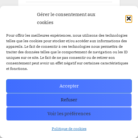
Blog
Gérer le consentement aux
Pépite à la une
cookies
Pépite à la une BitBankCoin
Pour offrir les meilleures expériences, nous utilisons des technologies
telles que les cookies pour stocker et/ou accéder aux informations des
appareils. Le fait de consentir à ces technologies nous permettra de
traiter des données telles que le comportement de navigation ou les ID
uniques sur ce site. Le fait de ne pas consentir ou de retirer son
TAGS
consentement peut avoir un effet négatif sur certaines caractéristiques
et fonctions.
Airdrop
Airdrop
$BBC
$YEM
Accepter
$BBC
Airdrops
Argentine
Audit
Altcoins
Refuser
BitBankCoin
Binance
Voir les préférences
BitBankCoin Visa Card NFTs
bitcoin
Politique de cookies
BlackRock
BRICS
Bitwise