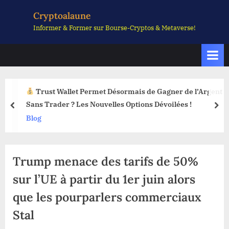
Skip
Cryptoalaune
to
Informer & Former sur Bourse-Cryptos & Metaverse!
content
Trust Wallet Permet Désormais de Gagner de l’Argent
Sans Trader ? Les Nouvelles Options Dévoilées !
prev
nex
Blog
Trump menace des tarifs de 50%
sur l’UE à partir du 1er juin alors
que les pourparlers commerciaux
Stal