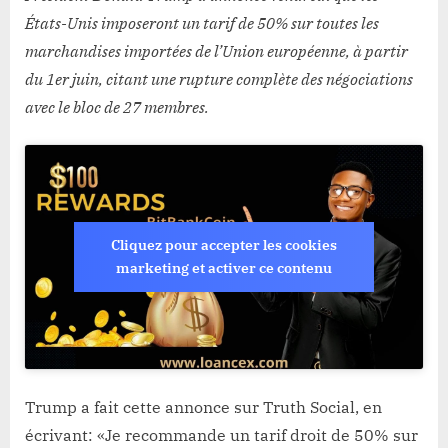
commerciaux
États-Unis imposeront un tarif de 50% sur toutes les
Stal
marchandises importées de l’Union européenne, à partir
du 1er juin, citant une rupture complète des négociations
avec le bloc de 27 membres.
Cliquez pour accepter les cookies
marketing et activer ce contenu
Trump a fait cette annonce sur Truth Social, en
écrivant: «Je recommande un tarif droit de 50% sur