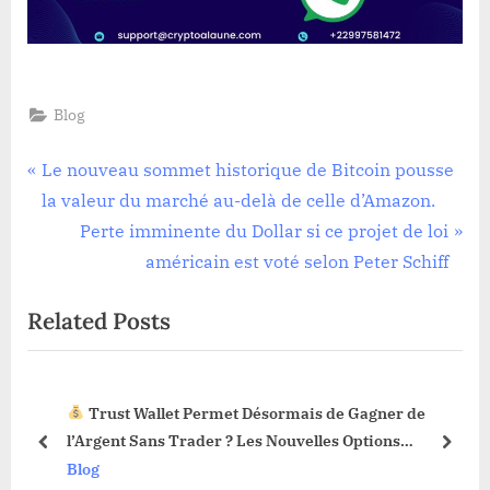
Blog
Navigation
P
Le nouveau sommet historique de Bitcoin pousse
r
la valeur du marché au-delà de celle d’Amazon.
de
e
N
Perte imminente du Dollar si ce projet de loi
l’article
v
e
américain est voté selon Peter Schiff
i
x
Related Posts
o
t
u
P
s
o
Trust Wallet Permet Désormais de Gagner de
P
s
3 !
l’Argent Sans Trader ? Les Nouvelles Options
o
t
prev
next
Dévoilées !
Blog
s
: